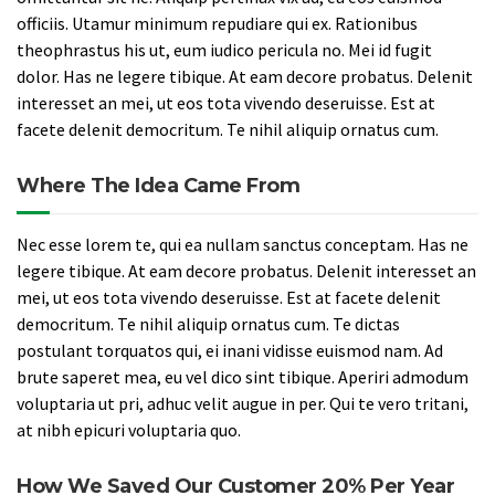
officiis. Utamur minimum repudiare qui ex. Rationibus
theophrastus his ut, eum iudico pericula no. Mei id fugit
dolor. Has ne legere tibique. At eam decore probatus. Delenit
interesset an mei, ut eos tota vivendo deseruisse. Est at
facete delenit democritum. Te nihil aliquip ornatus cum.
Where The Idea Came From
Nec esse lorem te, qui ea nullam sanctus conceptam. Has ne
legere tibique. At eam decore probatus. Delenit interesset an
mei, ut eos tota vivendo deseruisse. Est at facete delenit
democritum. Te nihil aliquip ornatus cum. Te dictas
postulant torquatos qui, ei inani vidisse euismod nam. Ad
brute saperet mea, eu vel dico sint tibique. Aperiri admodum
voluptaria ut pri, adhuc velit augue in per. Qui te vero tritani,
at nibh epicuri voluptaria quo.
How We Saved Our Customer 20% Per Year