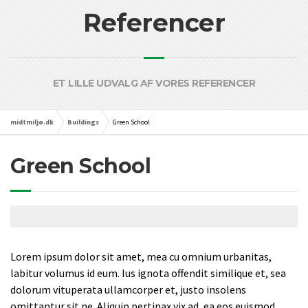
Referencer
ET LILLE UDVALG AF VORES REFERENCER
midtmiljø.dk
Buildings
Green School
Green School
Lorem ipsum dolor sit amet, mea cu omnium urbanitas,
labitur volumus id eum. Ius ignota offendit similique et, sea
dolorum vituperata ullamcorper et, justo insolens
omittantur sit ne. Aliquip pertinax vix ad, ea eos euismod