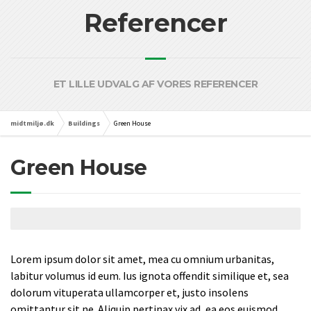
Referencer
ET LILLE UDVALG AF VORES REFERENCER
midtmiljø.dk
Buildings
Green House
Green House
Lorem ipsum dolor sit amet, mea cu omnium urbanitas,
labitur volumus id eum. Ius ignota offendit similique et, sea
dolorum vituperata ullamcorper et, justo insolens
omittantur sit ne. Aliquip pertinax vix ad, ea eos euismod