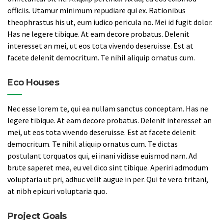
officiis. Utamur minimum repudiare qui ex. Rationibus
theophrastus his ut, eum iudico pericula no. Mei id fugit dolor.
Has ne legere tibique. At eam decore probatus. Delenit
interesset an mei, ut eos tota vivendo deseruisse. Est at
facete delenit democritum. Te nihil aliquip ornatus cum.
Eco Houses
Nec esse lorem te, qui ea nullam sanctus conceptam. Has ne
legere tibique. At eam decore probatus. Delenit interesset an
mei, ut eos tota vivendo deseruisse. Est at facete delenit
democritum. Te nihil aliquip ornatus cum. Te dictas
postulant torquatos qui, ei inani vidisse euismod nam. Ad
brute saperet mea, eu vel dico sint tibique. Aperiri admodum
voluptaria ut pri, adhuc velit augue in per. Qui te vero tritani,
at nibh epicuri voluptaria quo.
Project Goals